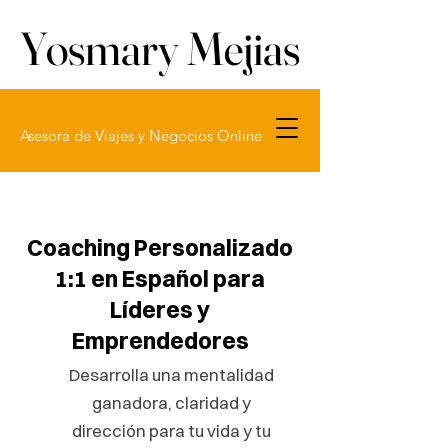
Yosmary Mejias
Yosmary Mejias
Asesora de Viajes y Negocios Online
Coaching Personalizado
1:1 en Español para
Líderes y
Emprendedores
Desarrolla una mentalidad
ganadora, claridad y
dirección para tu vida y tu